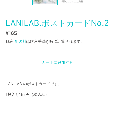
LANILAB.ポストカードNo.2
通
¥165
常
税込
配送料
は購入手続き時に計算されます。
価
格
カートに追加する
カ
ー
LANILAB.のポストカードです。
ト
に
1枚入り165円（税込み）
商
品
を
追