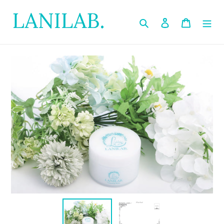
コ
ン
検索
ログイン
カート
テ
ン
ツ
に
ス
キ
ッ
プ
す
る