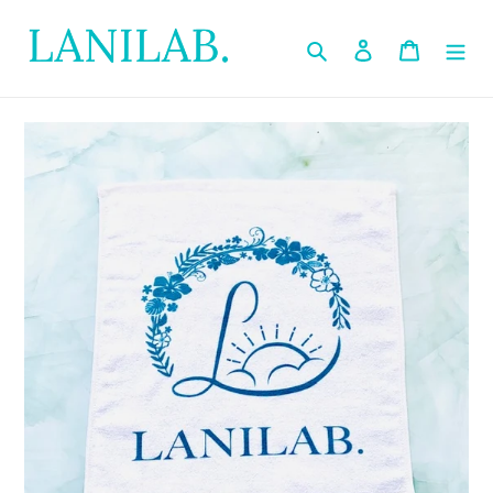
コ
ン
検索
ログイン
カート
テ
ン
ツ
に
ス
キ
ッ
プ
す
る