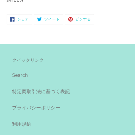
綿100%
を
追
加
FACEBOOK
TWITTER
PINTEREST
シェア
ツイート
ピンする
す
で
に
で
シ
投
ピ
る
ェ
稿
ン
ア
す
す
す
る
る
る
クイックリンク
Search
特定商取引法に基づく表記
プライバシーポリシー
利用規約